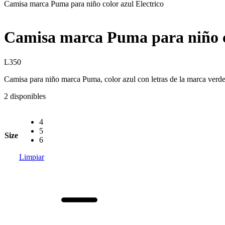
Camisa marca Puma para niño color azul Electrico
Camisa marca Puma para niño co
L
350
Camisa para niño marca Puma, color azul con letras de la marca verdes
2 disponibles
4
5
Size
6
Limpiar
Camisa
marca
Puma
para
niño
color
azul