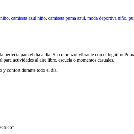
 niño
,
camiseta azul niño
,
camiseta puma azul
,
moda deportiva niño
,
pu
perfecta para el día a día. Su color azul vibrante con el logotipo Pum
al para actividades al aire libre, escuela o momentos casuales.
o y confort durante todo el día.
ectrico”