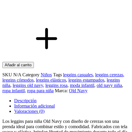
rosa
con
diseño
de
cerezas
cantidad
Añadir al carrito
SKU
N/A
Category
Niños
Tags
leggins casuales
,
leggins cerezas
,
leggins cómodos
,
leggins elásticos
,
leggins estampados
,
leggins
niña
,
leggins old navy
,
leggins rosa
,
moda infantil
,
old navy niña
,
ropa infantil
,
ropa para niña
Marca:
Old Navy
Descripción
Información adicional
Valoraciones (0)
Los leggins para niña Old Navy con diseño de cerezas son una
prenda ideal para combinar estilo y comodidad. Fabricados con tela
suave y elástica, brindan libertad de movimiento durante todo el día.