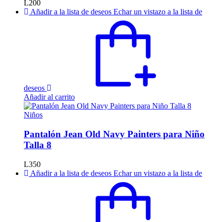
L
200
pueden
Añadir a la lista de deseos
Echar un vistazo a la lista de
elegir
en
la
página
de
producto
deseos
Añadir al carrito
Niños
Pantalón Jean Old Navy Painters para Niño
Talla 8
L
350
Añadir a la lista de deseos
Echar un vistazo a la lista de