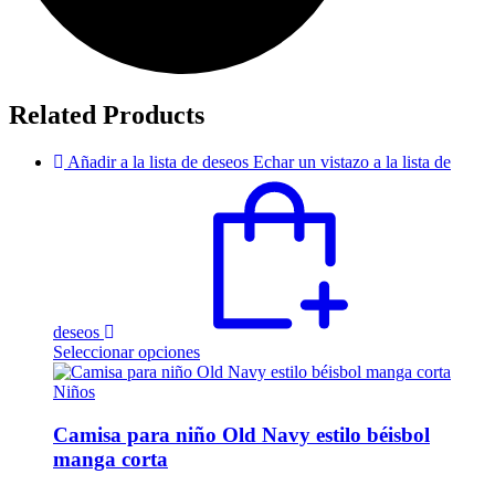
Related Products
Añadir a la lista de deseos
Echar un vistazo a la lista de
deseos
Este
Seleccionar opciones
producto
tiene
Niños
múltiples
variantes.
Camisa para niño Old Navy estilo béisbol
Las
manga corta
opciones
se