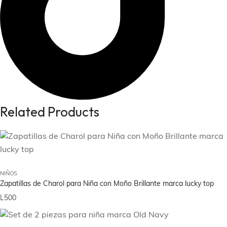
Related Products
Este pro
NIÑOS
Zapatillas de Charol para Niña con Moño Brillante marca lucky top
L
500
Este pro