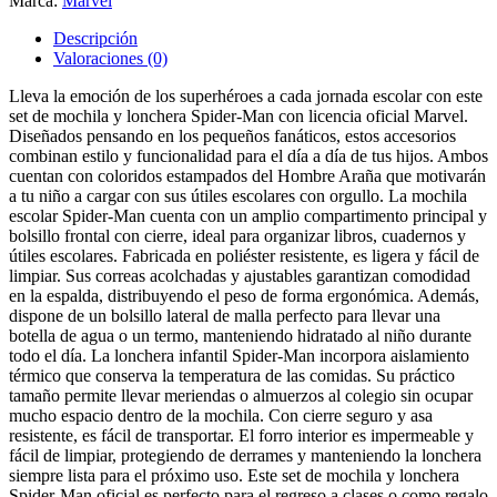
Marca:
Marvel
Descripción
Valoraciones (0)
Lleva la emoción de los superhéroes a cada jornada escolar con este
set de mochila y lonchera Spider-Man con licencia oficial Marvel.
Diseñados pensando en los pequeños fanáticos, estos accesorios
combinan estilo y funcionalidad para el día a día de tus hijos. Ambos
cuentan con coloridos estampados del Hombre Araña que motivarán
a tu niño a cargar con sus útiles escolares con orgullo. La mochila
escolar Spider-Man cuenta con un amplio compartimento principal y
bolsillo frontal con cierre, ideal para organizar libros, cuadernos y
útiles escolares. Fabricada en poliéster resistente, es ligera y fácil de
limpiar. Sus correas acolchadas y ajustables garantizan comodidad
en la espalda, distribuyendo el peso de forma ergonómica. Además,
dispone de un bolsillo lateral de malla perfecto para llevar una
botella de agua o un termo, manteniendo hidratado al niño durante
todo el día. La lonchera infantil Spider-Man incorpora aislamiento
térmico que conserva la temperatura de las comidas. Su práctico
tamaño permite llevar meriendas o almuerzos al colegio sin ocupar
mucho espacio dentro de la mochila. Con cierre seguro y asa
resistente, es fácil de transportar. El forro interior es impermeable y
fácil de limpiar, protegiendo de derrames y manteniendo la lonchera
siempre lista para el próximo uso. Este set de mochila y lonchera
Spider-Man oficial es perfecto para el regreso a clases o como regalo