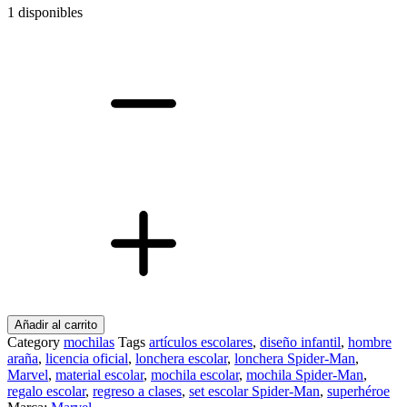
1 disponibles
Set
Escolar
Spider-
Man:
Mochila
y
Lonchera
Infantil
-
Oficial
Marvel
cantidad
Añadir al carrito
Category
mochilas
Tags
artículos escolares
,
diseño infantil
,
hombre
araña
,
licencia oficial
,
lonchera escolar
,
lonchera Spider-Man
,
Marvel
,
material escolar
,
mochila escolar
,
mochila Spider-Man
,
regalo escolar
,
regreso a clases
,
set escolar Spider-Man
,
superhéroe