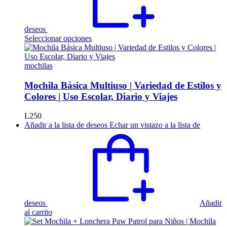
deseos
Este
Seleccionar opciones
producto
tiene
múltiples
mochilas
variantes.
Las
Mochila Básica Multiuso | Variedad de Estilos y
opciones
Colores | Uso Escolar, Diario y Viajes
se
pueden
L
250
elegir
Añadir a la lista de deseos
Echar un vistazo a la lista de
en
la
página
de
producto
deseos
Añadir
al carrito