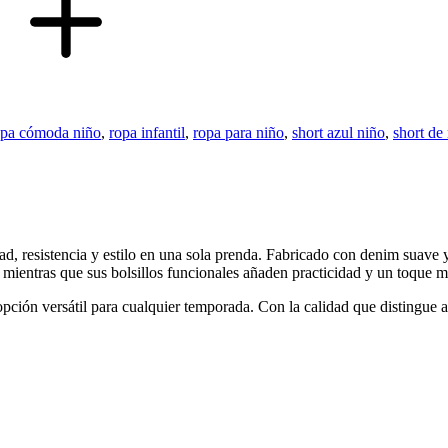
opa cómoda niño
,
ropa infantil
,
ropa para niño
,
short azul niño
,
short de
 resistencia y estilo en una sola prenda. Fabricado con denim suave y r
 mientras que sus bolsillos funcionales añaden practicidad y un toque 
 opción versátil para cualquier temporada. Con la calidad que distingue a