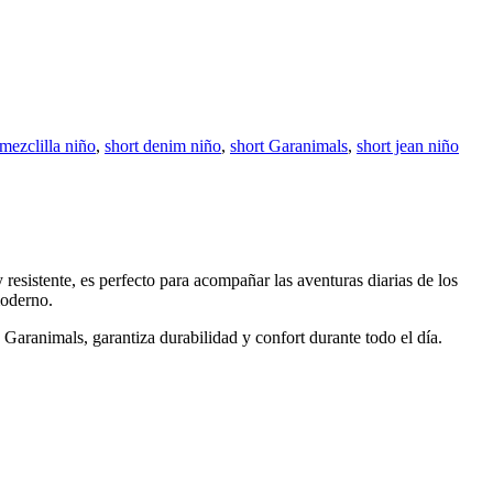
 mezclilla niño
,
short denim niño
,
short Garanimals
,
short jean niño
esistente, es perfecto para acompañar las aventuras diarias de los
moderno.
 Garanimals, garantiza durabilidad y confort durante todo el día.