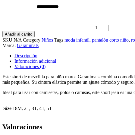
para
niño
marca
Garanimals
–
cómodo
Añadir al carrito
y
SKU
N/A
Category
Niños
Tags
moda infantil
,
pantalón corto niño
,
r
duradero
Marca:
Garanimals
cantidad
Descripción
Información adicional
Valoraciones (0)
Este short de mezclilla para niño marca Garanimals combina comodidad,
más pequeños. Su cintura elástica permite un ajuste cómodo y seguro,
Ideal para usar con camisetas, polos o camisas, este short jean es una
Size
18M, 2T, 3T, 4T, 5T
Valoraciones