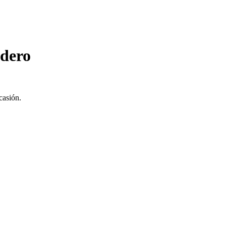
adero
casión.