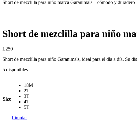
Short de mezclilla para niño marca Garanimals – cómodo y duradero
Short de mezclilla para niño m
L
250
Short de mezclilla para niño Garanimals, ideal para el día a día. Su di
5 disponibles
18M
2T
3T
Size
4T
5T
Limpiar
Short
de
mezclilla