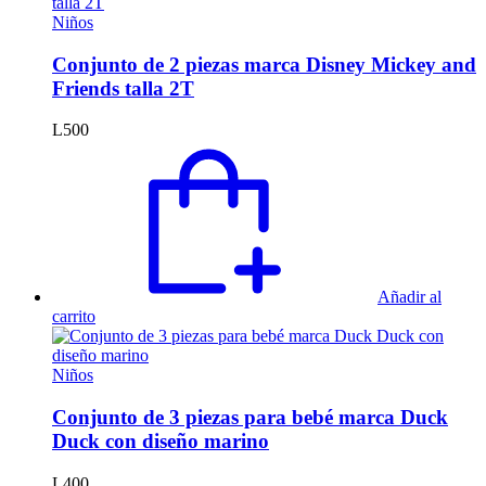
Niños
Conjunto de 2 piezas marca Disney Mickey and
Friends talla 2T
L
500
Añadir al
carrito
Niños
Conjunto de 3 piezas para bebé marca Duck
Duck con diseño marino
L
400