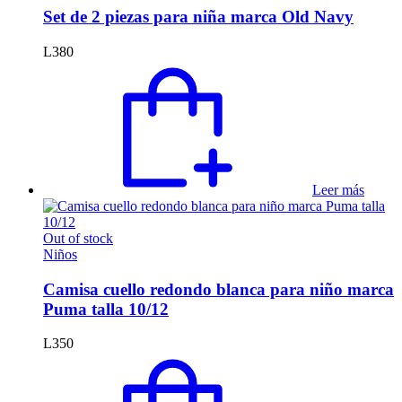
variantes.
Set de 2 piezas para niña marca Old Navy
Las
opciones
L
380
se
pueden
elegir
en
la
página
de
producto
Leer más
Out of stock
Niños
Camisa cuello redondo blanca para niño marca
Puma talla 10/12
L
350