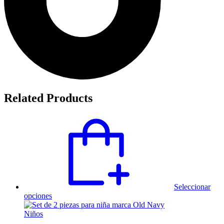
Related Products
Seleccionar
Este
opciones
producto
tiene
Niños
múltiples