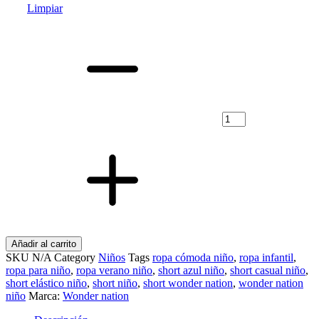
Limpiar
Short
para
niño
Wonder
Nation
cantidad
Añadir al carrito
SKU
N/A
Category
Niños
Tags
ropa cómoda niño
,
ropa infantil
,
ropa para niño
,
ropa verano niño
,
short azul niño
,
short casual niño
,
short elástico niño
,
short niño
,
short wonder nation
,
wonder nation
niño
Marca:
Wonder nation