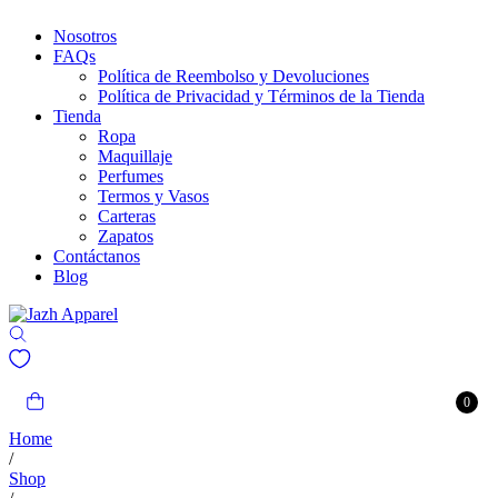
Nosotros
FAQs
Política de Reembolso y Devoluciones
Política de Privacidad y Términos de la Tienda
Tienda
Ropa
Maquillaje
Perfumes
Termos y Vasos
Carteras
Zapatos
Contáctanos
Blog
0
Home
/
Shop