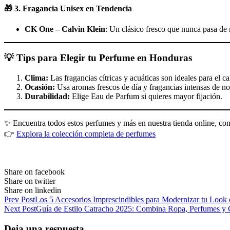
🎁 3. Fragancia Unisex en Tendencia
CK One – Calvin Klein
: Un clásico fresco que nunca pasa de 
💡 Tips para Elegir tu Perfume en Honduras
Clima:
Las fragancias cítricas y acuáticas son ideales para el ca
Ocasión:
Usa aromas frescos de día y fragancias intensas de n
Durabilidad:
Elige Eau de Parfum si quieres mayor fijación.
✨ Encuentra todos estos perfumes y más en nuestra tienda online, co
👉
Explora la colección completa de perfumes
Share on facebook
Share on twitter
Share on linkedin
Prev Post
Los 5 Accesorios Imprescindibles para Modernizar tu Look
Next Post
Guía de Estilo Catracho 2025: Combina Ropa, Perfumes y 
Deja una respuesta