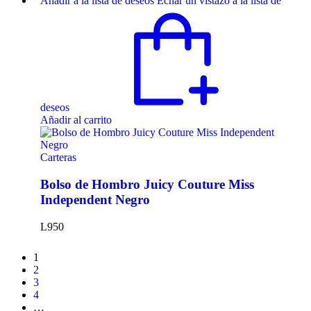
Añadir a la lista de deseos
Echar un vistazo a la lista de
deseos
Añadir al carrito
Carteras
Bolso de Hombro Juicy Couture Miss
Independent Negro
L
950
1
2
3
4
…