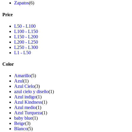
Zapatos
(6)
Price
L50
-
L100
L100
-
L150
L150
-
L200
L200
-
L250
L250
-
L300
L1
-
L50
Color
Amarillo
(5)
Azul
(1)
Azul Cielo
(3)
azul cielo y diseño
(1)
Azul indigo
(1)
Azul Kindness
(1)
Azul medio
(1)
Azul Turqueza
(1)
baby blue
(1)
Beige
(3)
Blanco
(5)