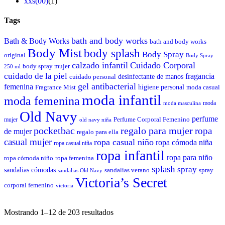
xxs(00)
(1)
Tags
bath and body works
Bath & Body Works
bath and body works
Body Mist
body splash
Body Spray
original
Body Spray
calzado infantil
Cuidado Corporal
body spray mujer
250 ml
cuidado de la piel
fragancia
desinfectante de manos
cuidado personal
gel antibacterial
femenina
higiene personal
Fragrance Mist
moda casual
moda infantil
moda femenina
moda
moda masculina
Old Navy
perfume
Perfume Corporal Femenino
mujer
old navy niña
pocketbac
regalo para mujer
ropa
de mujer
regalo para ella
casual mujer
ropa casual niño
ropa cómoda niña
ropa casual niña
ropa infantil
ropa para niño
ropa cómoda niño
ropa femenina
splash
spray
sandalias cómodas
sandalias verano
spray
sandalias Old Navy
Victoria’s Secret
corporal femenino
victoria
Mostrando 1–12 de 203 resultados