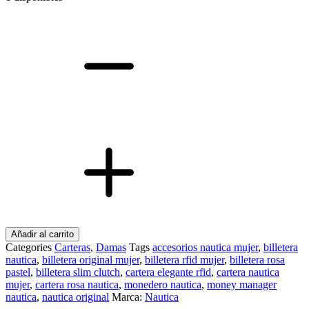
Billetera
Cartera
Nautica
Original
Para
Mujer
Con
Proteccion
RFID
Rosa
cantidad
Añadir al carrito
Categories
Carteras
,
Damas
Tags
accesorios nautica mujer
,
billetera
nautica
,
billetera original mujer
,
billetera rfid mujer
,
billetera rosa
pastel
,
billetera slim clutch
,
cartera elegante rfid
,
cartera nautica
mujer
,
cartera rosa nautica
,
monedero nautica
,
money manager
nautica
,
nautica original
Marca:
Nautica