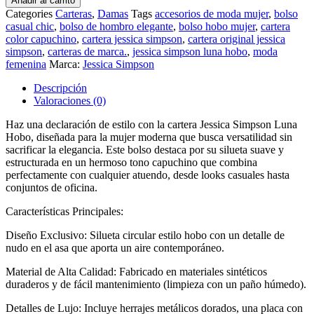
Añadir al carrito
Categories
Carteras
,
Damas
Tags
accesorios de moda mujer
,
bolso
casual chic
,
bolso de hombro elegante
,
bolso hobo mujer
,
cartera
color capuchino
,
cartera jessica simpson
,
cartera original jessica
simpson
,
carteras de marca.
,
jessica simpson luna hobo
,
moda
femenina
Marca:
Jessica Simpson
Descripción
Valoraciones (0)
Haz una declaración de estilo con la cartera Jessica Simpson Luna
Hobo, diseñada para la mujer moderna que busca versatilidad sin
sacrificar la elegancia. Este bolso destaca por su silueta suave y
estructurada en un hermoso tono capuchino que combina
perfectamente con cualquier atuendo, desde looks casuales hasta
conjuntos de oficina.
Características Principales:
Diseño Exclusivo: Silueta circular estilo hobo con un detalle de
nudo en el asa que aporta un aire contemporáneo.
Material de Alta Calidad: Fabricado en materiales sintéticos
duraderos y de fácil mantenimiento (limpieza con un paño húmedo).
Detalles de Lujo: Incluye herrajes metálicos dorados, una placa con