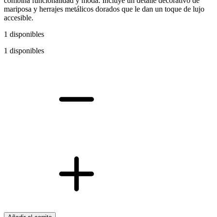
combina funcionalidad y moda. Incluye un detalle decorativo de
mariposa y herrajes metálicos dorados que le dan un toque de lujo
accesible.
1 disponibles
1 disponibles
Bolso
Hobo
Jessica
Simpson
Luna
para
Mujer
–
Elegante
Cartera
de
Hombro
Color
Capuchino
cantidad