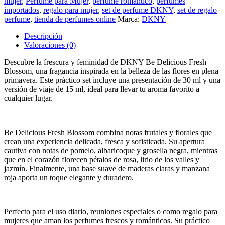
mujer
,
Perfume para Mujer
,
perfume romántico
,
perfumes
importados
,
regalo para mujer
,
set de perfume DKNY
,
set de regalo
perfume
,
tienda de perfumes online
Marca:
DKNY
Descripción
Valoraciones (0)
Descubre la frescura y feminidad de DKNY Be Delicious Fresh
Blossom, una fragancia inspirada en la belleza de las flores en plena
primavera. Este práctico set incluye una presentación de 30 ml y una
versión de viaje de 15 ml, ideal para llevar tu aroma favorito a
cualquier lugar.
Be Delicious Fresh Blossom combina notas frutales y florales que
crean una experiencia delicada, fresca y sofisticada. Su apertura
cautiva con notas de pomelo, albaricoque y grosella negra, mientras
que en el corazón florecen pétalos de rosa, lirio de los valles y
jazmín. Finalmente, una base suave de maderas claras y manzana
roja aporta un toque elegante y duradero.
Perfecto para el uso diario, reuniones especiales o como regalo para
mujeres que aman los perfumes frescos y románticos. Su práctico