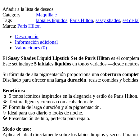
Añadir a la lista de deseos
Category
Maquillaje
Tags
labiales líquidos
,
Paris Hilton
,
sassy shades
,
set de la
Marca:
Paris Hilton
Descripción
Información adicional
Valoraciones (0)
El
Sassy Shades Liquid Lipstick Set de Paris Hilton
es el compleme
Este set incluye
5 labiales líquidos
en tonos variados —desde neutros s
Su fórmula de alta pigmentación proporciona una
cobertura complet
Diseñado para ofrecer una
larga duración
, resiste comidas y bebidas 
Beneficios:
💄 5 tonos icónicos inspirados en la elegancia y estilo de Paris Hilton.
💋 Textura ligera y cremosa con acabado mate.
🌸 Fórmula de larga duración y alta pigmentación.
✨ Ideal para uso diario o looks de noche.
💎 Presentación de lujo, perfecta para regalo.
Modo de uso:
Aplica el labial directamente sobre los labios limpios y secos. Para un