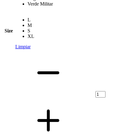
Verde Militar
L
M
Size
S
XL
Limpiar
Short
de
Hombre
Forever
21
–
Cintura
Elástica
y
Cordón
Ajustable,diferentes
colores
cantidad