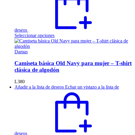
de
producto
deseos
Este
Seleccionar opciones
producto
tiene
múltiples
Damas
variantes.
Las
Camiseta básica Old Navy para mujer – T-shirt
opciones
clásica de algodón
se
pueden
L
380
elegir
Añadir a la lista de deseos
Echar un vistazo a la lista de
en
la
página
de
producto
deseos