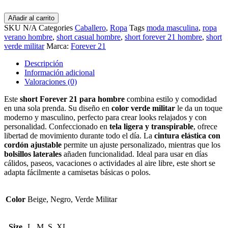
Añadir al carrito
SKU
N/A
Categories
Caballero
,
Ropa
Tags
moda masculina
,
ropa
verano hombre
,
short casual hombre
,
short forever 21 hombre
,
short
verde militar
Marca:
Forever 21
Descripción
Información adicional
Valoraciones (0)
Este
short Forever 21 para hombre
combina estilo y comodidad
en una sola prenda. Su diseño en
color verde militar
le da un toque
moderno y masculino, perfecto para crear looks relajados y con
personalidad. Confeccionado en
tela ligera y transpirable
, ofrece
libertad de movimiento durante todo el día. La
cintura elástica con
cordón ajustable
permite un ajuste personalizado, mientras que los
bolsillos laterales
añaden funcionalidad. Ideal para usar en días
cálidos, paseos, vacaciones o actividades al aire libre, este short se
adapta fácilmente a camisetas básicas o polos.
Color
Beige, Negro, Verde Militar
Size
L, M, S, XL