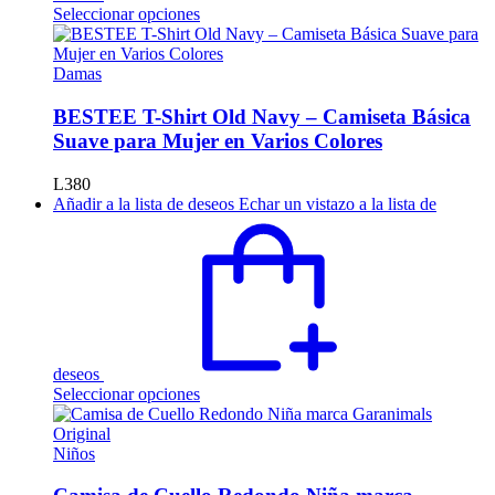
Este
Seleccionar opciones
producto
tiene
múltiples
Damas
variantes.
Las
BESTEE T-Shirt Old Navy – Camiseta Básica
opciones
Suave para Mujer en Varios Colores
se
pueden
L
380
elegir
Añadir a la lista de deseos
Echar un vistazo a la lista de
en
la
página
de
producto
deseos
Este
Seleccionar opciones
producto
tiene
múltiples
Niños
variantes.
Las