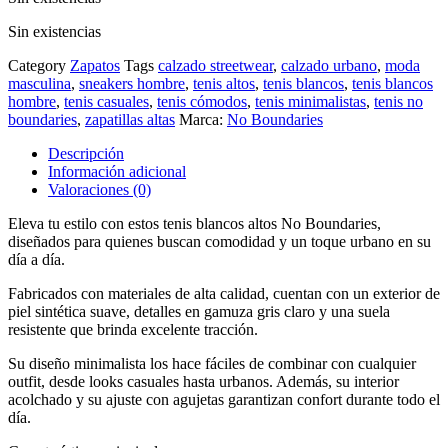
Sin existencias
Category
Zapatos
Tags
calzado streetwear
,
calzado urbano
,
moda
masculina
,
sneakers hombre
,
tenis altos
,
tenis blancos
,
tenis blancos
hombre
,
tenis casuales
,
tenis cómodos
,
tenis minimalistas
,
tenis no
boundaries
,
zapatillas altas
Marca:
No Boundaries
Descripción
Información adicional
Valoraciones (0)
Eleva tu estilo con estos tenis blancos altos No Boundaries,
diseñados para quienes buscan comodidad y un toque urbano en su
día a día.
Fabricados con materiales de alta calidad, cuentan con un exterior de
piel sintética suave, detalles en gamuza gris claro y una suela
resistente que brinda excelente tracción.
Su diseño minimalista los hace fáciles de combinar con cualquier
outfit, desde looks casuales hasta urbanos. Además, su interior
acolchado y su ajuste con agujetas garantizan confort durante todo el
día.