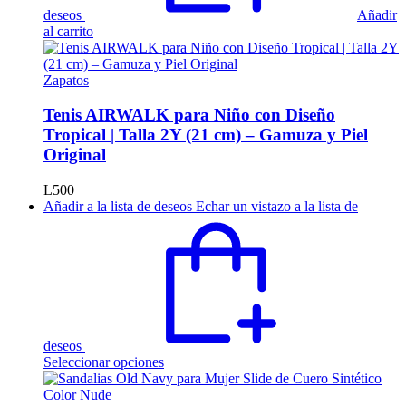
deseos
Añadir
al carrito
Zapatos
Tenis AIRWALK para Niño con Diseño
Tropical | Talla 2Y (21 cm) – Gamuza y Piel
Original
L
500
Añadir a la lista de deseos
Echar un vistazo a la lista de
deseos
Este
Seleccionar opciones
producto
tiene