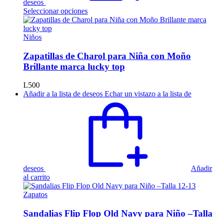
deseos
Este
Seleccionar opciones
producto
tiene
múltiples
Niños
variantes.
Las
Zapatillas de Charol para Niña con Moño
opciones
Brillante marca lucky top
se
pueden
L
500
elegir
Añadir a la lista de deseos
Echar un vistazo a la lista de
en
la
página
de
producto
deseos
Añadir
al carrito
Zapatos
Sandalias Flip Flop Old Navy para Niño –Talla