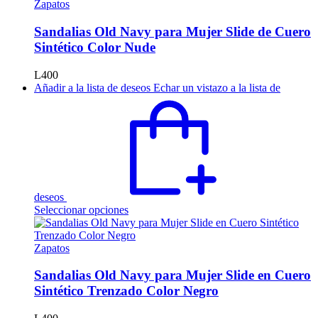
múltiples
Zapatos
variantes.
Las
Sandalias Old Navy para Mujer Slide de Cuero
opciones
Sintético Color Nude
se
pueden
L
400
elegir
Añadir a la lista de deseos
Echar un vistazo a la lista de
en
la
página
de
producto
deseos
Este
Seleccionar opciones
producto
tiene
múltiples
Zapatos
variantes.
Las
Sandalias Old Navy para Mujer Slide en Cuero
opciones
Sintético Trenzado Color Negro
se
pueden