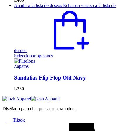
L
400
elegir
Añadir a la lista de deseos
Echar un vistazo a la lista de
en
la
página
de
producto
deseos
Este
Seleccionar opciones
producto
tiene
Zapatos
múltiples
variantes.
Sandalias Flip Flop Old Navy
Las
opciones
L
250
se
pueden
elegir
en
Diseñado para ella, pensado para todos.
la
página
Tiktok
de
producto