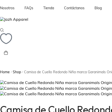
Nosotros
FAQs
Tienda
Contáctanos
Blog
Política de Reembolso y Devoluciones
Ropa
Política de Privacidad y Términos de la Tienda
Maquillaje
Perfumes
Termos y Vasos
Carteras
Zapatos
Home
Shop
Camisa de Cuello Redondo Niña marca Garanimals Ori
/
/
Camisa de Cuello Redond