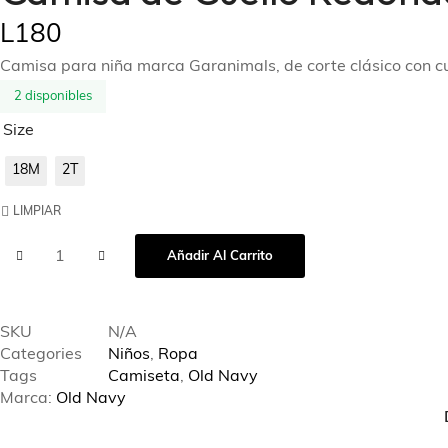
L
180
Camisa para niña marca Garanimals, de corte clásico con cu
2 disponibles
Size
18M
2T
LIMPIAR
Añadir Al Carrito
SKU
N/A
Categories
Niños
,
Ropa
Tags
Camiseta
,
Old Navy
Marca:
Old Navy