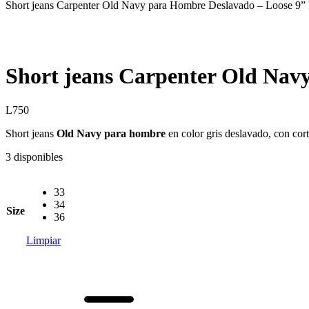
Short jeans Carpenter Old Navy para Hombre Deslavado – Loose 9” 
Short jeans Carpenter Old Nav
L
750
Short jeans
Old Navy para hombre
en color gris deslavado, con cor
3 disponibles
33
34
Size
36
Limpiar
Short
jeans
Carpenter
Old
Navy