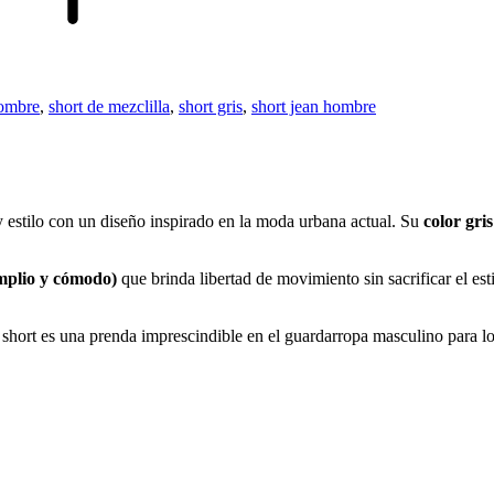
hombre
,
short de mezclilla
,
short gris
,
short jean hombre
stilo con un diseño inspirado en la moda urbana actual. Su
color gri
mplio y cómodo)
que brinda libertad de movimiento sin sacrificar el est
 short es una prenda imprescindible en el guardarropa masculino para lo