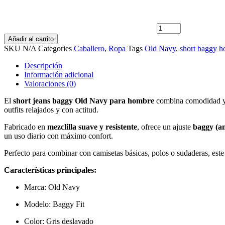
para
Hombre
Deslavado
–
Añadir al carrito
Loose
SKU
N/A
Categories
Caballero
,
Ropa
Tags
Old Navy
,
short baggy 
9”
largo
Descripción
cantidad
Información adicional
Valoraciones (0)
El
short jeans baggy Old Navy para hombre
combina comodidad y e
outfits relajados y con actitud.
Fabricado en
mezclilla suave y resistente
, ofrece un ajuste
baggy (a
un uso diario con máximo confort.
Perfecto para combinar con camisetas básicas, polos o sudaderas, este
Características principales:
Marca: Old Navy
Modelo: Baggy Fit
Color: Gris deslavado