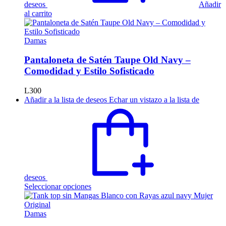
deseos
Añadir
al carrito
Damas
Pantaloneta de Satén Taupe Old Navy –
Comodidad y Estilo Sofisticado
L
300
Añadir a la lista de deseos
Echar un vistazo a la lista de
deseos
Este
Seleccionar opciones
producto
tiene
múltiples
Damas
variantes.