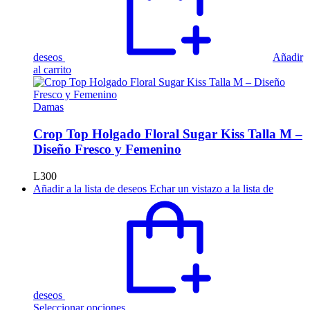
producto
deseos
Añadir
al carrito
Damas
Crop Top Holgado Floral Sugar Kiss Talla M –
Diseño Fresco y Femenino
L
300
Añadir a la lista de deseos
Echar un vistazo a la lista de
deseos
Este
Seleccionar opciones