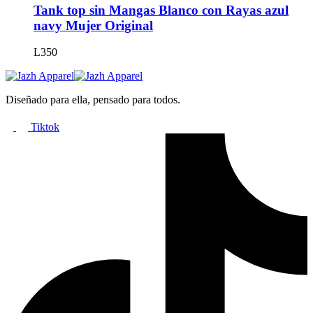
Las
Tank top sin Mangas Blanco con Rayas azul
opciones
navy Mujer Original
se
pueden
L
350
elegir
en
la
página
Diseñado para ella, pensado para todos.
de
producto
Tiktok