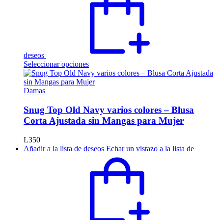
página
de
producto
deseos
Este
Seleccionar opciones
producto
tiene
múltiples
Damas
variantes.
Las
Snug Top Old Navy varios colores – Blusa
opciones
Corta Ajustada sin Mangas para Mujer
se
pueden
L
350
elegir
Añadir a la lista de deseos
Echar un vistazo a la lista de
en
la
página
de
producto