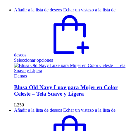
Añadir a la lista de deseos
Echar un vistazo a la lista de
deseos
Este
Seleccionar opciones
producto
tiene
múltiples
Damas
variantes.
Las
Blusa Old Navy Luxe para Mujer en Color
opciones
Celeste – Tela Suave y Ligera
se
pueden
L
250
elegir
Añadir a la lista de deseos
Echar un vistazo a la lista de
en
la
página
de