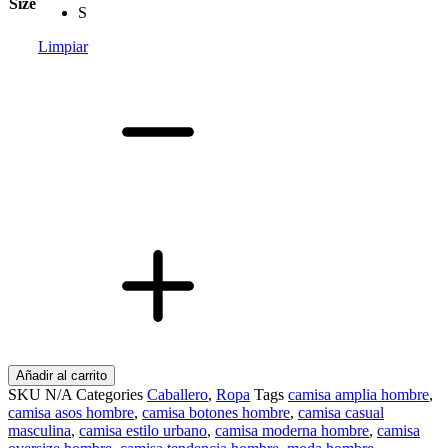
Size
S
Limpiar
Camisa
Oversize
para
Hombre
ASOS
–
Camisa
de
Botones
al
Frente
Estilo
Casual
Moderno
cantidad
Añadir al carrito
SKU
N/A
Categories
Caballero
,
Ropa
Tags
camisa amplia hombre
,
camisa asos hombre
,
camisa botones hombre
,
camisa casual
masculina
,
camisa estilo urbano
,
camisa moderna hombre
,
camisa