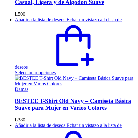
Casual, Ligera y de Algodón Suave
L
500
Añadir a la lista de deseos
Echar un vistazo a la lista de
deseos
Este
Seleccionar opciones
producto
tiene
múltiples
Damas
variantes.
Las
BESTEE T-Shirt Old Navy – Camiseta Básica
opciones
Suave para Mujer en Varios Colores
se
pueden
L
380
elegir
Añadir a la lista de deseos
Echar un vistazo a la lista de
en
la