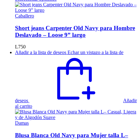
producto
tiene
múltiples
Caballero
variantes.
Las
Short jeans Carpenter Old Navy para Hombre
opciones
Deslavado – Loose 9” largo
se
pueden
L
750
elegir
Añadir a la lista de deseos
Echar un vistazo a la lista de
en
la
página
de
producto
deseos
Añadir
al carrito
Damas
Blusa Blanca Old Navy para Mujer talla L–