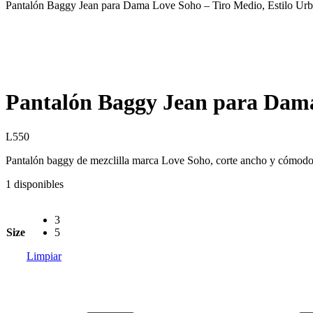
Pantalón Baggy Jean para Dama Love Soho – Tiro Medio, Estilo Ur
Pantalón Baggy Jean para Dama
L
550
Pantalón baggy de mezclilla marca Love Soho, corte ancho y cómodo c
1 disponibles
3
Size
5
Limpiar
Pantalón
Baggy
Jean
para