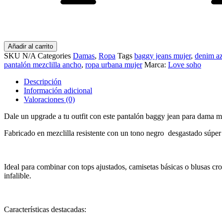
Dama
Love
Soho
–
Tiro
Añadir al carrito
Medio,
SKU
N/A
Categories
Damas
,
Ropa
Tags
baggy jeans mujer
,
denim az
Estilo
pantalón mezclilla ancho
,
ropa urbana mujer
Marca:
Love soho
Urbano
cantidad
Descripción
Información adicional
Valoraciones (0)
Dale un upgrade a tu outfit con este pantalón baggy jean para dama m
Fabricado en mezclilla resistente con un tono negro desgastado súper v
Ideal para combinar con tops ajustados, camisetas básicas o blusas cro
infalible.
Características destacadas: