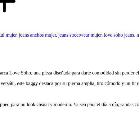
ul mujer
,
jeans anchos mujer
,
jeans streetwear mujer
,
love soho jeans
,
m
arca Love Soho, una pieza diseñada para darte comodidad sin perder el 
ersátil, este baggy destaca por su pierna amplia, tiro cómodo y un fit 
pped para un look casual y moderno. Ya sea para el día a día, salidas co