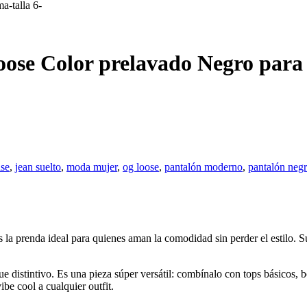
a-talla 6-
ose Color prelavado Negro para
ise
,
jean suelto
,
moda mujer
,
og loose
,
pantalón moderno
,
pantalón negr
a prenda ideal para quienes aman la comodidad sin perder el estilo. Su 
ue distintivo. Es una pieza súper versátil: combínalo con tops básicos, 
ibe cool a cualquier outfit.