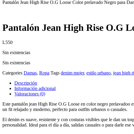
Pantalón Jean High Rise O.G Loose Color prelavado Negro para Dam
Pantalón Jean High Rise O.G Lo
L
550
Sin existencias
Sin existencias
Categories
Damas
,
Ropa
Tags
denim mujer
,
estilo urbano
,
jean high r
Descripción
Información adicional
Valoraciones (0)
Este pantalón jean High Rise O.G Loose en color negro prelavadoo es l
un fit relajado y moderno, perfecto para outfits urbanos o casuales.
El denim es suave, resistente y con costuras visibles que le dan un toq
personalidad. Ideal para el día a día, salidas casuales o para darle ese v