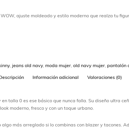
WOW, ajuste moldeado y estilo moderno que realza tu figura
kinny
,
jeans old navy
,
moda mujer
,
old navy mujer
,
pantalón 
Descripción
Información adicional
Valoraciones (0)
 talla 0 es ese básico que nunca falla. Su diseño ultra ceñ
look moderno, fresco y con un toque urbano.
uso algo más arreglado si lo combinas con blazer y tacones. Ad