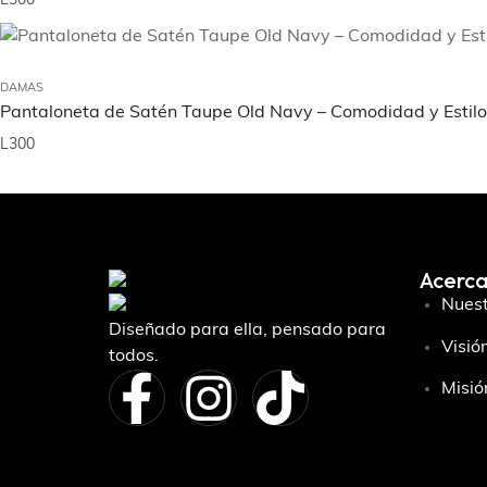
L
300
DAMAS
Pantaloneta de Satén Taupe Old Navy – Comodidad y Estilo
L
300
Acerca
Nuest
Diseñado para ella, pensado para
Visió
todos.
Misió