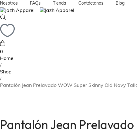
Nosotros
FAQs
Tienda
Contáctanos
Blog
Política de Reembolso y Devoluciones
Ropa
Política de Privacidad y Términos de la Tienda
Maquillaje
Perfumes
0
Termos y Vasos
Home
/
Carteras
Shop
Zapatos
/
Pantalón Jean Prelavado WOW Super Skinny Old Navy Talla
Pantalón Jean Prelavado