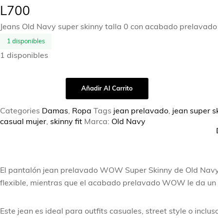
L
700
Jeans Old Navy super skinny talla 0 con acabado prelavado 
1 disponibles
1 disponibles
Añadir Al Carrito
Categories
Damas
,
Ropa
Tags
jean prelavado
,
jean super s
casual mujer
,
skinny fit
Marca:
Old Navy
El pantalón jean prelavado WOW Super Skinny de Old Navy en
flexible, mientras que el acabado prelavado WOW le da un 
Este jean es ideal para outfits casuales, street style o incl