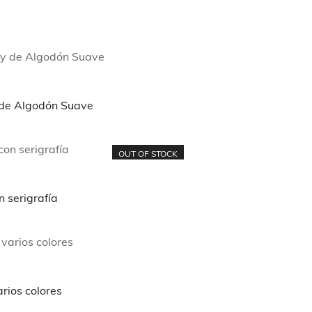
y de Algodón Suave
OUT OF STOCK
 serigrafía
rios colores