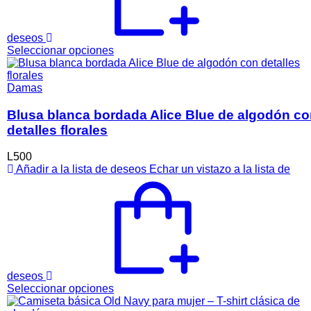
deseos
Este
Seleccionar opciones
producto
tiene
múltiples
Damas
variantes.
Las
Blusa blanca bordada Alice Blue de algodón c
opciones
detalles florales
se
pueden
L
500
elegir
Añadir a la lista de deseos
Echar un vistazo a la lista de
en
la
página
de
producto
deseos
Este
Seleccionar opciones
producto