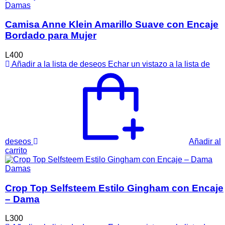
múltiples
Damas
variantes.
Las
Camisa Anne Klein Amarillo Suave con Encaje
opciones
Bordado para Mujer
se
pueden
L
400
elegir
Añadir a la lista de deseos
Echar un vistazo a la lista de
en
la
página
de
producto
deseos
Añadir al
carrito
Damas
Crop Top Selfsteem Estilo Gingham con Encaje
– Dama
L
300