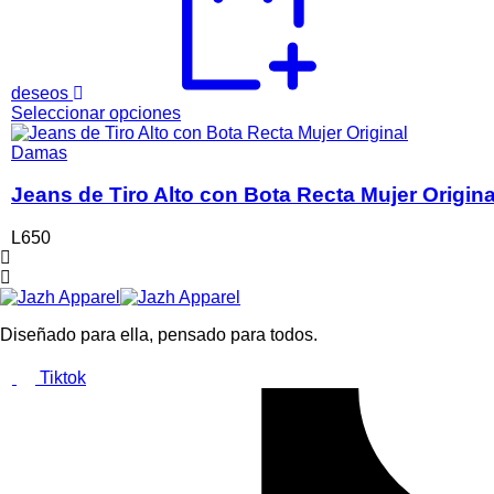
producto
deseos
Este
Seleccionar opciones
producto
tiene
Damas
múltiples
variantes.
Jeans de Tiro Alto con Bota Recta Mujer Origina
Las
opciones
L
650
se
pueden
elegir
en
la
Diseñado para ella, pensado para todos.
página
de
Tiktok
producto