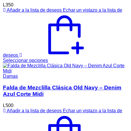
pueden
L
350
elegir
Añadir a la lista de deseos
Echar un vistazo a la lista de
en
la
página
de
producto
deseos
Este
Seleccionar opciones
producto
tiene
múltiples
Damas
variantes.
Las
Falda de Mezclilla Clásica Old Navy – Denim
opciones
Azul Corte Midi
se
pueden
L
500
elegir
Añadir a la lista de deseos
Echar un vistazo a la lista de
en
la
página
de