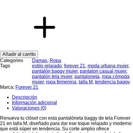
Talla
M
–
Estilo
Casual
y
Cómodo
cantidad
Añadir al carrito
Categories
Damas
,
Ropa
Tags
estilo relajado
,
forever 21
,
moda urbana mujer
,
pantalón baggy mujer
,
pantalon casual mujer
,
pantalón tela mujer
,
pantaloneta
,
ropa cómoda
mujer
,
ropa femenina
,
talla M
,
tendencia baggy
Marca:
Forever 21
Descripción
Información adicional
Valoraciones (0)
Renueva tu clóset con esta pantalóneta baggy de tela Forever
21 en talla M, diseñado para dar ese toque relajado y moderno
que está súper en tendencia. Su corte amplio ofrece