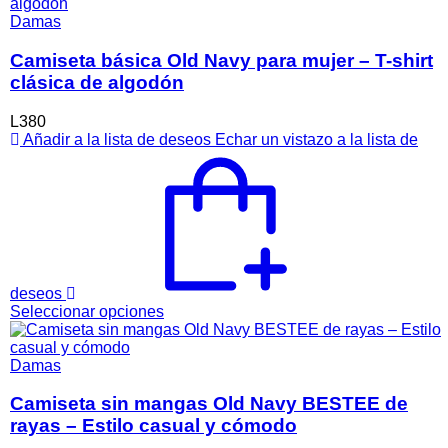
tiene
múltiples
Damas
variantes.
Las
Camiseta básica Old Navy para mujer – T-shirt
opciones
clásica de algodón
se
pueden
L
380
elegir
Añadir a la lista de deseos
Echar un vistazo a la lista de
en
la
página
de
producto
deseos
Este
Seleccionar opciones
producto
tiene
múltiples
Damas
variantes.
Las
Camiseta sin mangas Old Navy BESTEE de
opciones
rayas – Estilo casual y cómodo
se