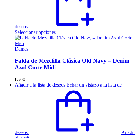
deseos
Este
Seleccionar opciones
producto
tiene
múltiples
Damas
variantes.
Las
Falda de Mezclilla Clásica Old Navy – Denim
opciones
Azul Corte Midi
se
pueden
L
500
elegir
Añadir a la lista de deseos
Echar un vistazo a la lista de
en
la
página
de
producto
deseos
Añadir
al carrito