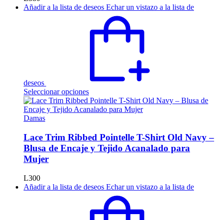
elegir
Añadir a la lista de deseos
Echar un vistazo a la lista de
en
la
página
de
producto
deseos
Este
Seleccionar opciones
producto
tiene
múltiples
Damas
variantes.
Las
Lace Trim Ribbed Pointelle T-Shirt Old Navy –
opciones
Blusa de Encaje y Tejido Acanalado para
se
Mujer
pueden
elegir
L
300
en
Añadir a la lista de deseos
Echar un vistazo a la lista de
la
página
de
producto