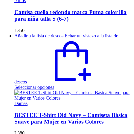
Niños
Camisa cuello redondo marca Puma color lila
para niña talla S (6-7)
L
350
Añadir a la lista de deseos
Echar un vistazo a la lista de
deseos
Este
Seleccionar opciones
producto
tiene
múltiples
Damas
variantes.
Las
BESTEE T-Shirt Old Navy – Camiseta Básica
opciones
Suave para Mujer en Varios Colores
se
pueden
L
380