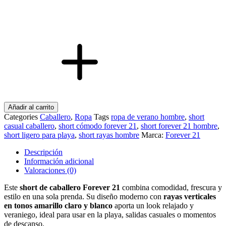
Rayas
talla
S
cantidad
Añadir al carrito
Categories
Caballero
,
Ropa
Tags
ropa de verano hombre
,
short
casual caballero
,
short cómodo forever 21
,
short forever 21 hombre
,
short ligero para playa
,
short rayas hombre
Marca:
Forever 21
Descripción
Información adicional
Valoraciones (0)
Este
short de caballero Forever 21
combina comodidad, frescura y
estilo en una sola prenda. Su diseño moderno con
rayas verticales
en tonos amarillo claro y blanco
aporta un look relajado y
veraniego, ideal para usar en la playa, salidas casuales o momentos
de descanso.