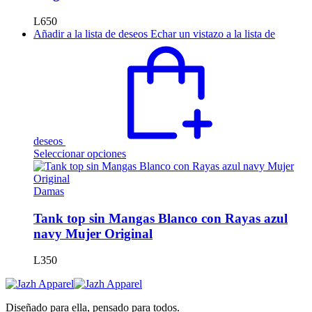
opciones
se
L
650
pueden
Añadir a la lista de deseos
Echar un vistazo a la lista de
elegir
en
la
página
de
producto
deseos
Este
Seleccionar opciones
producto
tiene
múltiples
Damas
variantes.
Las
Tank top sin Mangas Blanco con Rayas azul
opciones
navy Mujer Original
se
pueden
L
350
elegir
en
la
página
Diseñado para ella, pensado para todos.