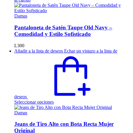
Damas
Pantaloneta de Satén Taupe Old Navy –
Comodidad y Estilo Sofisticado
L
300
Añadir a la lista de deseos
Echar un vistazo a la lista de
deseos
Este
Seleccionar opciones
producto
tiene
Damas
múltiples
variantes.
Jeans de Tiro Alto con Bota Recta Mujer
Las
Original