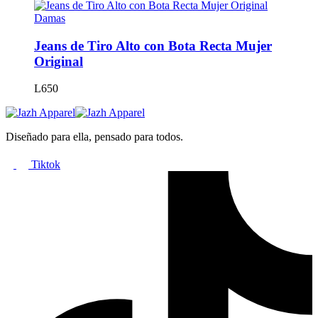
producto
tiene
Damas
múltiples
variantes.
Jeans de Tiro Alto con Bota Recta Mujer
Las
Original
opciones
se
L
650
pueden
elegir
en
la
Diseñado para ella, pensado para todos.
página
de
Tiktok
producto