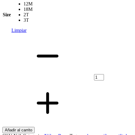
12M
18M
Size
2T
3T
Limpiar
Vestido
Wonder
Nation
para
Niña
-
Fucsia
Vibrante
Estilo
Casual
cantidad
Añadir al carrito