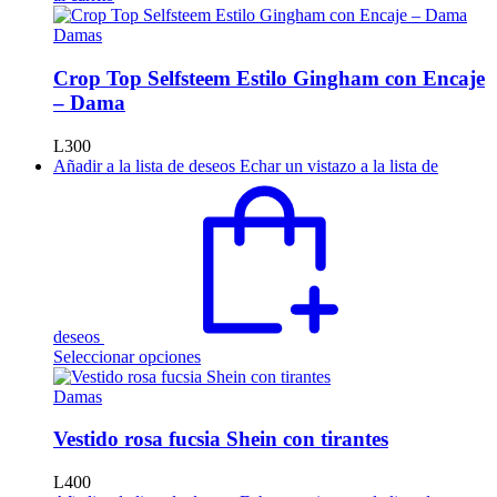
Damas
Crop Top Selfsteem Estilo Gingham con Encaje
– Dama
L
300
Añadir a la lista de deseos
Echar un vistazo a la lista de
deseos
Este
Seleccionar opciones
producto
tiene
Damas
múltiples
variantes.
Vestido rosa fucsia Shein con tirantes
Las
opciones
L
400
se