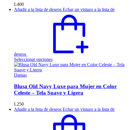
pueden
L
400
elegir
Añadir a la lista de deseos
Echar un vistazo a la lista de
en
la
página
de
producto
deseos
Este
Seleccionar opciones
producto
tiene
múltiples
Damas
variantes.
Las
Blusa Old Navy Luxe para Mujer en Color
opciones
Celeste – Tela Suave y Ligera
se
pueden
L
250
elegir
Añadir a la lista de deseos
Echar un vistazo a la lista de
en
la
página
de