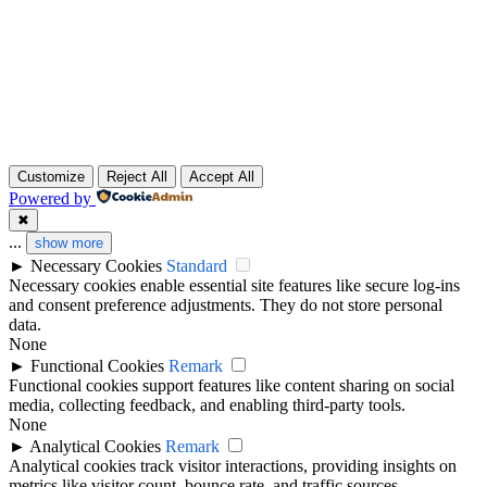
Customize
Reject All
Accept All
Powered by
✖
...
show more
►
Necessary Cookies
Standard
Necessary cookies enable essential site features like secure log-ins
and consent preference adjustments. They do not store personal
data.
None
►
Functional Cookies
Remark
Functional cookies support features like content sharing on social
media, collecting feedback, and enabling third-party tools.
None
►
Analytical Cookies
Remark
Analytical cookies track visitor interactions, providing insights on
metrics like visitor count, bounce rate, and traffic sources.