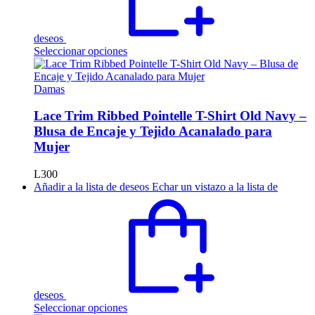
deseos
Este
Seleccionar opciones
producto
tiene
múltiples
Damas
variantes.
Las
Lace Trim Ribbed Pointelle T-Shirt Old Navy –
opciones
Blusa de Encaje y Tejido Acanalado para
se
Mujer
pueden
elegir
L
300
en
Añadir a la lista de deseos
Echar un vistazo a la lista de
la
página
de
producto
deseos
Este
Seleccionar opciones