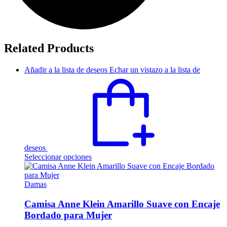
Related Products
Añadir a la lista de deseos
Echar un vistazo a la lista de
deseos
Este
Seleccionar opciones
producto
tiene
múltiples
Damas
variantes.
Las
Camisa Anne Klein Amarillo Suave con Encaje
opciones
Bordado para Mujer
se