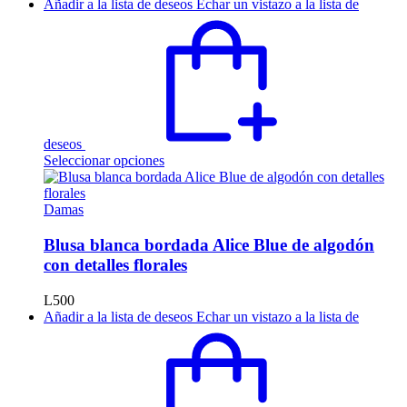
Añadir a la lista de deseos
Echar un vistazo a la lista de
pueden
elegir
en
la
página
de
producto
deseos
Este
Seleccionar opciones
producto
tiene
múltiples
Damas
variantes.
Las
Blusa blanca bordada Alice Blue de algodón
opciones
con detalles florales
se
pueden
L
500
elegir
Añadir a la lista de deseos
Echar un vistazo a la lista de
en
la
página
de
producto