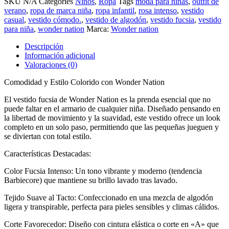
SKU
N/A
Categories
Niños
,
Ropa
Tags
moda para niñas
,
outfit de
verano
,
ropa de marca niña
,
ropa infantil
,
rosa intenso
,
vestido
casual
,
vestido cómodo.
,
vestido de algodón
,
vestido fucsia
,
vestido
para niña
,
wonder nation
Marca:
Wonder nation
Descripción
Información adicional
Valoraciones (0)
Comodidad y Estilo Colorido con Wonder Nation
El vestido fucsia de Wonder Nation es la prenda esencial que no
puede faltar en el armario de cualquier niña. Diseñado pensando en
la libertad de movimiento y la suavidad, este vestido ofrece un look
completo en un solo paso, permitiendo que las pequeñas jueguen y
se diviertan con total estilo.
Características Destacadas:
Color Fucsia Intenso: Un tono vibrante y moderno (tendencia
Barbiecore) que mantiene su brillo lavado tras lavado.
Tejido Suave al Tacto: Confeccionado en una mezcla de algodón
ligera y transpirable, perfecta para pieles sensibles y climas cálidos.
Corte Favorecedor: Diseño con cintura elástica o corte en «A» que